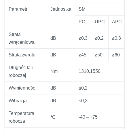
Parametr
Jednostka
SM
PC
UPC
APC
Strata
dB
≤0,3
≤0,2
≤0,3
wtrąceniowa
Strata zwrotu
dB
≥45
≥50
≥60
Długość fali
Nm
1310,1550
roboczej
Wymienność
dB
≤0,2
Wibracja
dB
≤0,2
Temperatura
℃
-40～+75
robocza