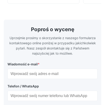
powierzchni ● Dobra intensywność i
wytrzymałoś
elastyczność, odpowiednia do polerowania
dokładność 
na różnych płaszczyznach ● Nadaje się do
produktu, n
...
Poproś o wycenę
Uprzejmie prosimy o skorzystanie z naszego formularza
kontaktowego online poniżej w przypadku jakichkolwiek
pytań. Nasz zespół skontaktuje się z Państwem
najszybciej jak to możliwe.
Wiadomość e-mail
*
Telefon / WhatsApp