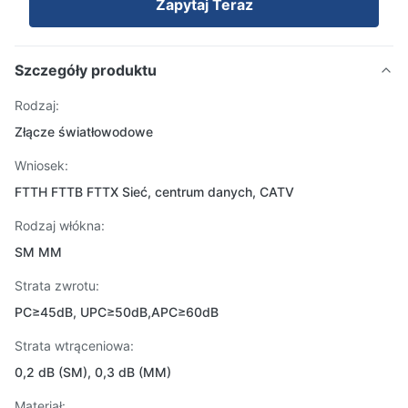
Zapytaj Teraz
Szczegóły produktu
Rodzaj:
Złącze światłowodowe
Wniosek:
FTTH FTTB FTTX Sieć, centrum danych, CATV
Rodzaj włókna:
SM MM
Strata zwrotu:
PC≥45dB, UPC≥50dB,APC≥60dB
Strata wtrąceniowa:
0,2 dB (SM), 0,3 dB (MM)
Materiał: