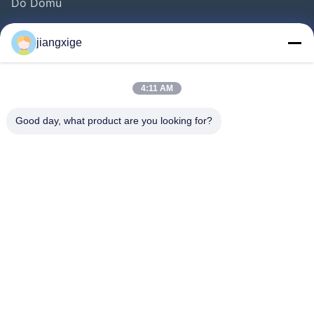
Do Domu
Produkty
jiangxige
O Nas
Wycieczka Po Fabryce
4:11 AM
Kontrola Jakości
Good day, what product are you looking for?
Skontaktuj Się Z Nami
Nowości
Sprawy
Bloga
Follow Us