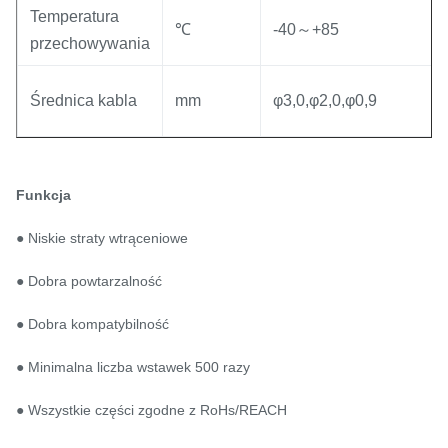
Temperatura
℃
-40～+85
przechowywania
Średnica kabla
mm
φ3,0,φ2,0,φ0,9
Funkcja
● Niskie straty wtrąceniowe
● Dobra powtarzalność
● Dobra kompatybilność
● Minimalna liczba wstawek 500 razy
● Wszystkie części zgodne z RoHs/REACH