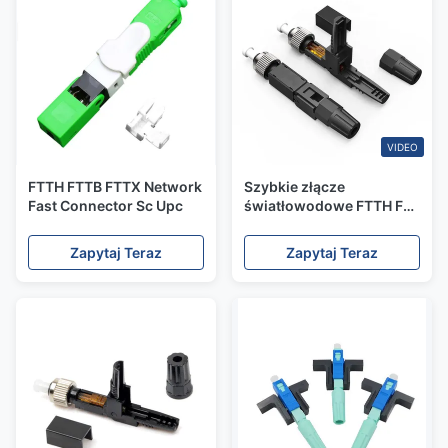
VIDEO
FTTH FTTB FTTX Network
Szybkie złącze
Fast Connector Sc Upc
światłowodowe FTTH FC
PC Apc dla
telekomunikacji
Zapytaj Teraz
Zapytaj Teraz