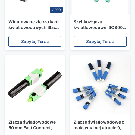
VIDEO
Wbudowane złącza kabli
Szybkozłącza
światłowodowych Black
światłowodowe ISO9001
Ftth Szybkozłącze
SC UPC do kabla
jednomodowe
światłowodowego FTTH
Zapytaj Teraz
Zapytaj Teraz
0,9 / 2,0 / 3,0 mm
Złącza światłowodowe
Złącze światłowodowe o
50 mm Fast Connect,
maksymalnej utracie 0,3
szybkie złącze Sc Apc do
dB, szybkie złącze kabla