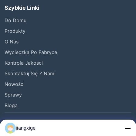
potrzebami klientów,scenariusze stosowania i wskaźniki
Szybkie Linki
techniczne, aby zapewnić klientom stabilne, skuteczne i
profesjonalne wsparcie.
Do Domu
Produkty
O Nas
Wycieczka Po Fabryce
Kontrola Jakości
Skontaktuj Się Z Nami
Kontrola końcowej powierzchni złącza
światłowodowego
Nowości
Sprawy
Bloga
Follow Us
jiangxige