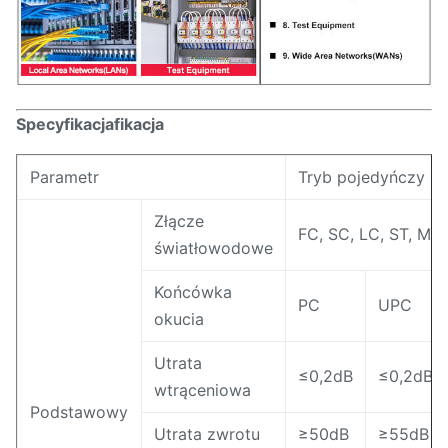
Specyfikacja
fikacja
Parametr
Tryb pojedyńczy
Złącze
FC, SC, LC, ST, MU
światłowodowe
Końcówka
PC
UPC
okucia
Utrata
≤0,2dB
≤0,2dB
wtrąceniowa
Podstawowy
Utrata zwrotu
≥50dB
≥55dB