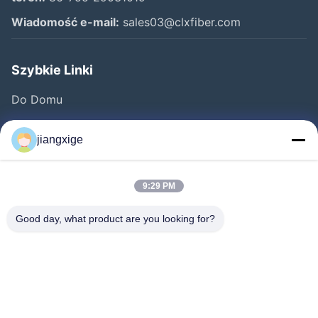
Wiadomość e-mail:
sales03@clxfiber.com
Szybkie Linki
Do Domu
Produkty
jiangxige
O Nas
Wycieczka Po Fabryce
9:29 PM
Kontrola Jakości
Good day, what product are you looking for?
Skontaktuj Się Z Nami
Nowości
Sprawy
Bloga