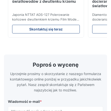
światłowodów z dwutlenku krzemu
docierani
światłow
Japonia NTTAT ADS-127 Polerowanie
Diamentowy 
końcowe dwutlenkiem krzemu Film Model:
docierania 
ADS-127 Miejsce pochodzenia:Japonia
krosowego 
Szybki szczegół ● Równomiernie
polerowania
Skontaktuj się teraz
rozpylone cząsteczki na powlekanej
dyspersja c
powierzchni ● Dobra intensywność i
wytrzymałoś
elastyczność, odpowiednia do polerowania
dokładność 
na różnych płaszczyznach ● Nadaje się do
produktu, n
...
Poproś o wycenę
Uprzejmie prosimy o skorzystanie z naszego formularza
kontaktowego online poniżej w przypadku jakichkolwiek
pytań. Nasz zespół skontaktuje się z Państwem
najszybciej jak to możliwe.
Wiadomość e-mail
*