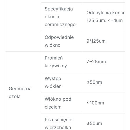
Specyfikacja
Odchylenia koncent
okucia
125,5um: <=1um
ceramicznego
Odpowiednie
9/125um
włókno
Promień
7~25mm
krzywizny
Występ
≤50nm
włókien
Geometria
czoła
Włókno pod
≤100nm
cięciem
Przesunięcie
≤50um
wierzchołka