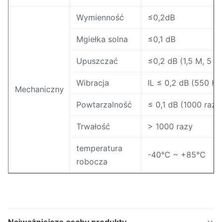
Wymienność
≤0,2dB
Mgiełka solna
≤0,1 dB
Upuszczać
≤0,2 dB (1,5 M, 5 kr
Wibracja
IL ≤ 0,2 dB (550 Hz
Mechaniczny
Powtarzalność
≤ 0,1 dB (1000 razy
Trwałość
> 1000 razy
temperatura
-40°C ~ +85°C
robocza
Najważniejsze cechy produktu